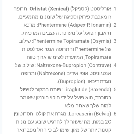
אורליסטט (קסניקל)
Orlistat (Xenical)
: תרופה
זו מעכבת פירוק וספיגה של שומנים מהמעיים.
Phentermine (Adipex-P, Ionamin): מדכא
תיאבון הפועל על מערכת העצבים המרכזית.
Phentermine-Topiramate (Qsymia): שילוב
של Phentermine והתרופה אנטי-אפילפטית
Topiramate, המיועדת לשימוש ארוך טווח.
Naltrexone-Bupropion (Contrave): שילוב של
אנטגוניסט אופיואידים (Naltrexone) ותרופה
נוגדת דיכאון (Bupropion).
Liraglutide (Saxenda): פותח במקור לטיפול
בסוכרת, הוא פועל על ידי חיקוי הורמון שאומר
למוח שלך שאתה מלא.
Lorcaserin (Belviq): מגרה את קולטן הסרוטונין
2C במוח, מה שעוזר לך להרגיש שובע עם מנות
קטנות יותר של מזון. שימו לב כי החל מפברואר