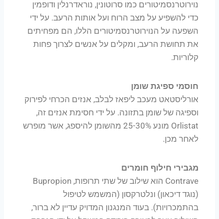
נוירוטרנסמיטורים כמו סרוטונין, נוראדרנלין ודופמין
כדי להשפיע על מצב הרוח ועל אותות הרעב. על ידי
השפעה על הנוירוטרנסמיטורים הללו, הם מפחיתים
את תחושת הרעב, ומקלים על אנשים לצרוך פחות
קלוריות.
חוסמי ספיגת שומן
אורליסטאט מעכב ליפאז לבלב, אנזים הכרחי לפירוק
וספיגה של שומן בתזונה. על ידי חסימת אנזים זה,
Orlistat מונע 25-30% מהשומן להיספג, אשר מופרש
לאחר מכן.
מגבירי חילוף חומרים
Contrave הוא שילוב של שתי תרופות, Bupropion
(נוגד דיכאון) ונלטרקסון (המשמש לטיפול
בהתמכרויות). בעוד המנגנון המדויק עדיין לא ברור,