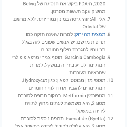
2020, ה-FDA ביקש את הנסיגה של Belviq
מהשוק עקב חששות מסרטן.
אלי Alli: זוהי גרסה במינון נמוך יותר, ללא מרשם,
של Orlistat.
תמצית תה ירוק
: למרות שאינה חזקה כמו
תרופות מרשם, יש אנשים שפונים לזה בגלל
תכונותיו להגברת חילוף החומרים.
Garcinia Cambogia: תוסף צמחי מרפא פופולרי
המתיימר לסייע בירידה במשקל, למרות
שהראיות מעורבות.
תוספי מזון מבוססי קפאין: כגון Hydroxycut,
המתיימרים להגביר את חילוף החומרים.
מטפורמין Metformin: במקור תרופה לסוכרת
מסוג 2, היא משמשת לעתים מחוץ לתווית
לירידה במשקל.
Exenatide (Byetta): תרופה נוספת לסוכרת
מסוג 2, היא עלולה להוביל לירידה במשקל אצל