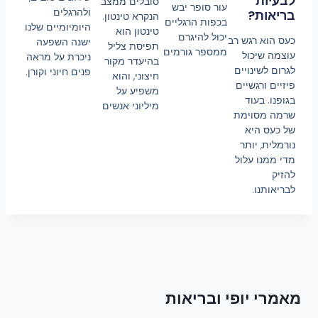
לבעיות
סובלים ממצב
עור סופר יבש
ולהרגלים
בריאות?
הנקרא טינטון.
בכפות הרגליים
היומיומיים שלנו
טינטון הוא
יכול להיגרם
כעס הוא רגש רב
ישנה השפעה
תפיסת צליל
ממספר גורמים
עוצמה שיכול
ניכרת על מראה
בהיעדר מקור
לגרום לשינויים
פנים חיוני וקורן.
חיצוני, והוא
פיזיים ורגשיים
משפיע על
בגופנו. בעוד
מיליוני אנשים
שרמה מסוימת
של כעס היא
נורמלית, יותר
מדי ממנו עלול
להזיק
לבריאותנו.
מאמרי יופי ובריאות