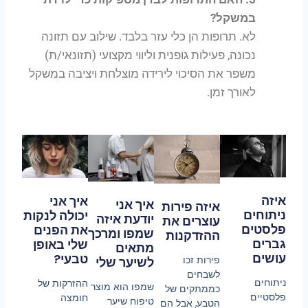
במשקל?
לא. תרופות הן כלי עזר בלבד. שילוב עם תזונה
נכונה, פעילות גופנית וליווי מקצועי (תזונאי/ת)
משפר את הסיכוי לירידה מוצלחת ויציבה במשקל
לאורך זמן.
איזה
איך אני
איך אני
איזה פירות
ניתוחים
יכולה לנקות
יודעת איזה
עוצרים את
פלסטים
את הפנים
שמפו ומרכך
ההזדקנות
גברים
שלי באופן
מתאים
עושים
טבעי?
פירות זכו
לשיער שלי
לשבחים
ניתוחים
ההזרקות של
שמפו הוא מוצר
כממתקים של
פלסטיים
חומצה
טיפוח שיער
הטבע, אבל הם