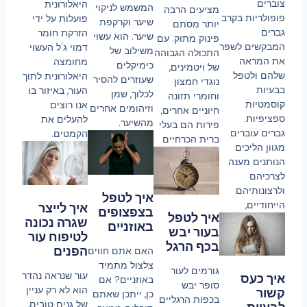
צוברים
היאלורונית
המשמש לניקוי
מציעים הרבה
פופולריות בקרב
פועלות על ידי
שיער וקרקפת
יותר מסתם
גברים
הזרקת חומר
שיער. הוא עשוי
פינוק מתוק. עם
המבקשים לשפר
דמוי ג'ל העשוי
משילוב של
התכולה הגבוהה
את המראה
מחומצה
כימיקלים
של ויטמינים,
שלהם ולטפל
היאלורונית לתוך
שעוזרים להסיר
נוגדי חמצון
בבעיות
העור, באיזור בו
לכלוך, שמן
וחומרי תזונה
קוסמטיות
אנו רוצים
וזיהומים אחרים
חיוניים אחרים,
ספציפיות.
להעלים את
מהשיער.
פירות הם בעלי
גברים עוברים
הקמטים.
ברית הכרחיים
מגוון הליכים
הנותנים מענה
לצרכיהם
ולרצונותיהם
איך לטפל
הייחודיים,
איך לייצר
בצפצופים
איך לטפל
שגרה נכונה
באוזניים
בעור יבש
לטיפוח עור
בכף הרגל
הפנים
האם אתם חווים
צלצול מתמיד
גורמים לעור
עור שנראה נהדר
איך כעס
באוזניים? אם
סופר יבש
הוא לא רק עניין
קשור
כן, ייתכן שאתם
בכפות הרגליים
של גנים טובים,