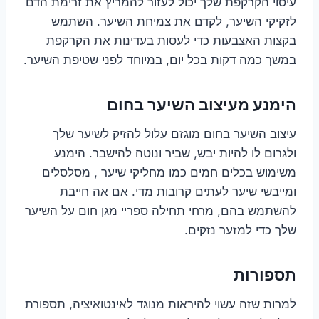
עיסוי הקרקפת שלך יכול לעזור להמריץ את זרימת הדם
לזקיקי השיער, לקדם את צמיחת השיער. השתמש
בקצות האצבעות כדי לעסות בעדינות את הקרקפת
במשך כמה דקות בכל יום, במיוחד לפני שטיפת השיער.
הימנע מעיצוב השיער בחום
עיצוב השיער בחום מוגזם עלול להזיק לשיער שלך
ולגרום לו להיות יבש, שביר ונוטה להישבר. הימנע
משימוש בכלים חמים כמו מחליקי שיער , מסלסלים
ומייבשי שיער לעתים קרובות מדי. אם אה חייבת
להשתמש בהם, מרחי תחילה ספריי מגן חום על השיער
שלך כדי למזער נזקים.
תספורות
למרות שזה עשוי להיראות מנוגד לאינטואיציה, תספורת