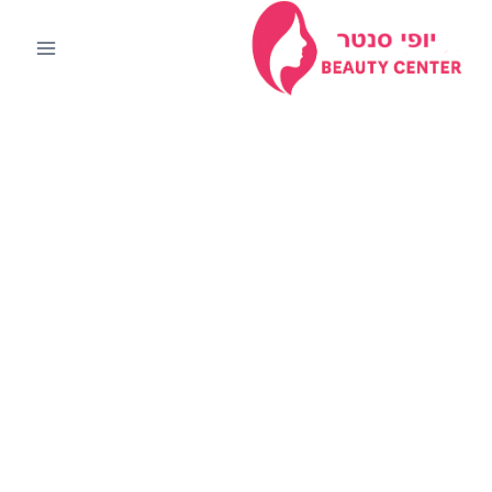
Ski
t
conten