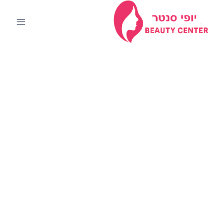
Ski
t
conten