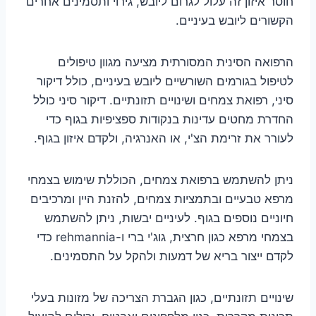
חוסר איזון זה עלול לגרום ליובש, גירוי ותסמינים אחרים
הקשורים ליובש בעיניים.
הרפואה הסינית המסורתית מציעה מגוון טיפולים
לטיפול בגורמים השורשיים ליובש בעיניים, כולל דיקור
סיני, רפואת צמחים ושינויים תזונתיים. דיקור סיני כולל
החדרת מחטים עדינות בנקודות ספציפיות בגוף כדי
לעורר את זרימת הצ'י, או האנרגיה, ולקדם איזון בגוף.
ניתן להשתמש ברפואת צמחים, הכוללת שימוש בצמחי
מרפא טבעיים ובתמציות צמחים, להזנת היין ומרכיבים
חיוניים נוספים בגוף. לעיניים יבשות, ניתן להשתמש
בצמחי מרפא כגון חרצית, גוג'י ברי ו-rehmannia כדי
לקדם ייצור בריא של דמעות ולהקל על התסמינים.
שינויים תזונתיים, כגון הגברת הצריכה של מזונות בעלי