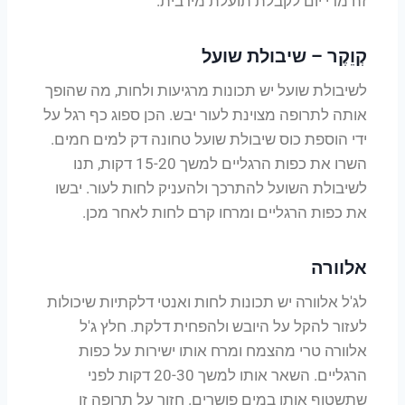
זה מדי יום לקבלת תועלת מירבית.
קְוֵקֶר – שיבולת שועל
לשיבולת שועל יש תכונות מרגיעות ולחות, מה שהופך
אותה לתרופה מצוינת לעור יבש. הכן ספוג כף רגל על
ידי הוספת כוס שיבולת שועל טחונה דק למים חמים.
השרו את כפות הרגליים למשך 15-20 דקות, תנו
לשיבולת השועל להתרכך ולהעניק לחות לעור. יבשו
את כפות הרגליים ומרחו קרם לחות לאחר מכן.
אלוורה
לג'ל אלוורה יש תכונות לחות ואנטי דלקתיות שיכולות
לעזור להקל על היובש ולהפחית דלקת. חלץ ג'ל
אלוורה טרי מהצמח ומרח אותו ישירות על כפות
הרגליים. השאר אותו למשך 20-30 דקות לפני
שתשטוף אותו במים פושרים. חזור על תרופה זו