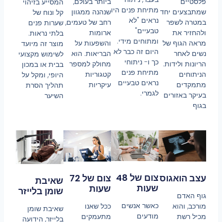
ביותר בעולם,
פלסטיים
המסייע בזיהוי
מתיחת פנים היו
שנהנה ממגוון
שמתבצעים יחד
קל ונוח של
נראים "לא
רחב של טעמים,
במטרה לשפר
שערות פנים
טבעיים"
ארומות
ולהחזיר את
בלתי נראות.
ומתוחים מידי.
והשפעות על
מראה הגוף של
מוצר זה מיועד
היום זה כבר לא
הבריאות. הוא
נשים לאחר
לשימוש מקצועי
כך ו- ניתוחי
מחולק למספר
הריונות ולידות.
בבית או במכון
מתיחת פנים
קטגוריות
הניתוחים
היופי, ומקל על
נראים טבעיים
עיקריות
מתמקדים
תהליך הסרת
לגמרי.
בעיקר באזורים
השיער
בגוף
צום של 48
עצב הואגוס
צום של 72
שאיבת
שעות
שעות
שומן בלייזר
גוף האדם
כאשר אנשים
מורכב, והוא
ככל שאנו
שאיבת שומן
מודעים
מכיל רשת
מתעמקים
בלייזר, הידועה