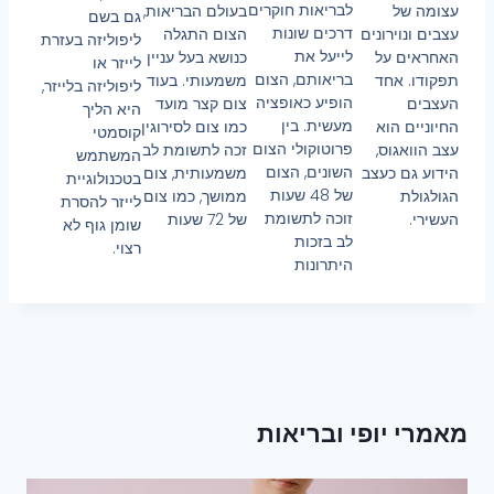
לבריאות חוקרים
עצומה של
בעולם הבריאות,
גם בשם
דרכים שונות
עצבים ונוירונים
הצום התגלה
ליפוליזה בעזרת
לייעל את
האחראים על
כנושא בעל עניין
לייזר או
בריאותם, הצום
תפקודו. אחד
משמעותי. בעוד
ליפוליזה בלייזר,
הופיע כאופציה
העצבים
צום קצר מועד
היא הליך
מעשית. בין
החיוניים הוא
כמו צום לסירוגין
קוסמטי
פרוטוקולי הצום
עצב הוואגוס,
זכה לתשומת לב
המשתמש
השונים, הצום
הידוע גם כעצב
משמעותית, צום
בטכנולוגיית
של 48 שעות
הגולגולת
ממושך, כמו צום
לייזר להסרת
זוכה לתשומת
העשירי.
של 72 שעות
שומן גוף לא
לב בזכות
רצוי.
היתרונות
מאמרי יופי ובריאות